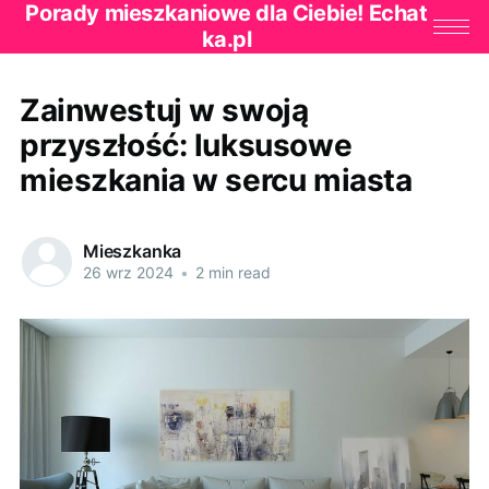
Porady mieszkaniowe dla Ciebie! Echat
ka.pl
Zainwestuj w swoją
przyszłość: luksusowe
mieszkania w sercu miasta
Mieszkanka
26 wrz 2024
•
2 min read