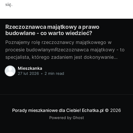
się.
Rzeczoznawca majątkowy a prawo
budowlane - co warto wiedzieć?
Poznajemy rolę rzeczoznawcy majątkowego w
procesie budowlanymRzeczoznawca majątkowy - to
specjalista, którego zadaniem jest dokonywanie
wyceny nieruchomości na różne cele. Co jednak ma
Mieszkanka
wspólnego z branżą budowlaną? Odpowiedź jest
27 lut 2026
•
2 min read
prosta - wiele. Można nawet powiedzieć, że w
kontekście prawa budowlanego, profil tego zawodu
znacząco się poszerza. Rzeczoznawca majątkowy
pełni istotną
Porady mieszkaniowe dla Ciebie! Echatka.pl
© 2026
Powered by Ghost