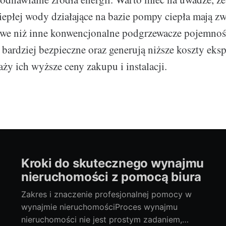
epłej wody działające na bazie pompy ciepła mają z
owe niż inne konwencjonalne podgrzewacze pojemnoś
 bardziej bezpieczne oraz generują niższe koszty eksp
y ich wyższe ceny zakupu i instalacji.
Kroki do skutecznego wynajmu
nieruchomości z pomocą biura
Zakres i znaczenie profesjonalnej pomocy w
wynajmie nieruchomościProces wynajmu
nieruchomości nie jest prostym zadaniem,