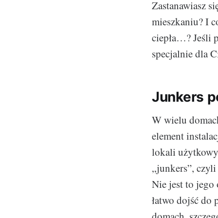
Zastanawiasz s
mieszkaniu? I c
ciepła…? Jeśli 
specjalnie dla C
Junkers p
W wielu domach
element instala
lokali użytkow
„junkers”, czy
Nie jest to jego
łatwo dojść do 
domach, szczegó