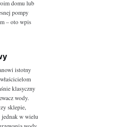
swoim domu lub
zesnej pompy
em – oto wpis
wy
anowi istotny
 właścicielom
śnie klasyczny
zewacz wody.
czy sklepie,
, jednak w wielu
ogrzewania wody.