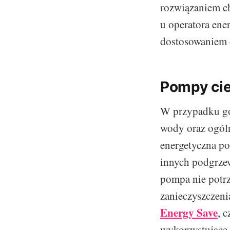
rozwiązaniem ch
u operatora ene
dostosowaniem d
Pompy cie
W przypadku go
wody oraz ogól
energetyczna p
innych podgrze
pompa nie potrz
zanieczyszczeni
Energy Save
, 
wykorzystujące 