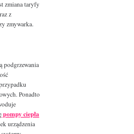
st zmiana taryfy
raz z
czy zmywarka.
ą podgrzewania
ość
 przypadku
zowych. Ponadto
woduje
pompy ciepła
ę
nek urządzenia
e systemy