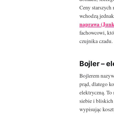
Ceny starszych m
wchodzą jednak 
naprawa (Junk
fachowcowi, któ
czujnika czadu.
Bojler – 
Bojlerem nazyw
prąd, dlatego k
elektryczną. To
siebie i bliskic
wypisując koszt