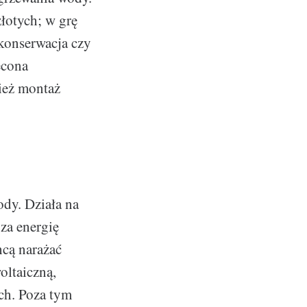
złotych; w grę
konserwacja czy
econa
ież montaż
dy. Działa na
za energię
hcą narażać
oltaiczną,
ch. Poza tym