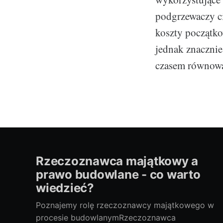
podgrzewaczy ci
koszty początk
jednak znacznie
czasem równoważ
Rzeczoznawca majątkowy a
prawo budowlane - co warto
wiedzieć?
Poznajemy rolę rzeczoznawcy majątkowego w
procesie budowlanymRzeczoznawca