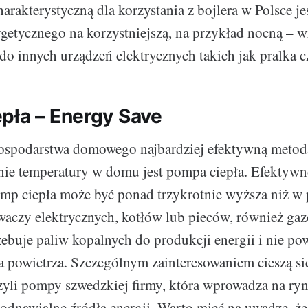
arakterystyczną dla korzystania z bojlera w Polsce je
rgetycznego na korzystniejszą, na przykład nocną – w
o innych urządzeń elektrycznych takich jak pralka 
pła – Energy Save
spodarstwa domowego najbardziej efektywną metod
nie temperatury w domu jest pompa ciepła. Efektywn
omp ciepła może być ponad trzykrotnie wyższa niż w
waczy elektrycznych, kotłów lub pieców, również ga
ebuje paliw kopalnych do produkcji energii i nie po
a powietrza. Szczególnym zainteresowaniem cieszą si
czyli pompy szwedzkiej firmy, która wprowadza na ry
odnawialne źródła energii. Warto mieć na uwadze, ż