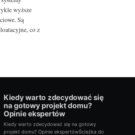
wykle wyższe
ciowe. Są
loatacyjne, co z
Kiedy warto zdecydować się
na gotowy projekt domu?
Opinie ekspertów
Kiedy warto zdecydować się na gotowy
projekt domu? Opinie ekspertówŚcieżka do