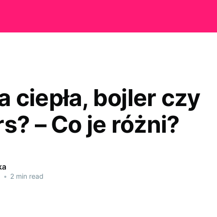
 ciepła, bojler czy
s? – Co je różni?
ka
1
•
2 min read