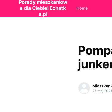
Porady mieszkaniow
e dla Ciebie! Echatk
Home
a.pl
Pompa
junker
Mieszkan
27 maj 202