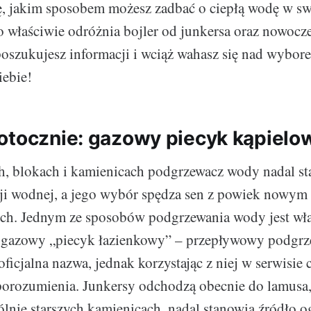
ię, jakim sposobem możesz zadbać o ciepłą wodę w 
o właściwie odróżnia bojler od junkersa oraz nowoc
poszukujesz informacji i wciąż wahasz się nad wybor
iebie!
otocznie: gazowy piecyk kąpielo
, blokach i kamienicach podgrzewacz wody nadal st
cji wodnej, a jego wybór spędza sen z powiek nowym
ych. Jednym ze sposobów podgrzewania wody jest wła
li gazowy „piecyk łazienkowy” – przepływowy podgr
 oficjalna nazwa, jednak korzystając z niej w serwisie 
porozumienia. Junkersy odchodzą obecnie do lamusa
lnie starszych kamienicach, nadal stanowią źródło 