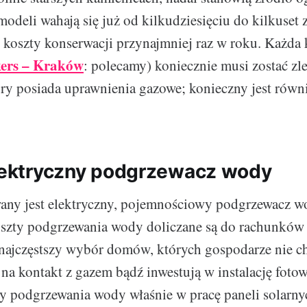
odeli wahają się już od kilkudziesięciu do kilkuset 
koszty konserwacji przynajmniej raz w roku. Każda 
ers – Kraków
: polecamy) koniecznie musi zostać zl
ry posiada uprawnienia gazowe; konieczny jest równ
elektryczny podgrzewacz wody
any jest elektryczny, pojemnościowy podgrzewacz wo
oszty podgrzewania wody doliczane są do rachunków 
 najczęstszy wybór domów, których gospodarze nie c
h na kontakt z gazem bądź inwestują w instalację fotow
y podgrzewania wody właśnie w pracę paneli solarny