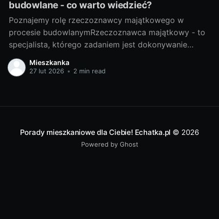
budowlane - co warto wiedzieć?
Poznajemy rolę rzeczoznawcy majątkowego w
procesie budowlanymRzeczoznawca majątkowy - to
specjalista, którego zadaniem jest dokonywanie
wyceny nieruchomości na różne cele. Co jednak ma
Mieszkanka
wspólnego z branżą budowlaną? Odpowiedź jest
27 lut 2026
•
2 min read
prosta - wiele. Można nawet powiedzieć, że w
kontekście prawa budowlanego, profil tego zawodu
znacząco się poszerza. Rzeczoznawca majątkowy
pełni istotną
Porady mieszkaniowe dla Ciebie! Echatka.pl
© 2026
Powered by Ghost