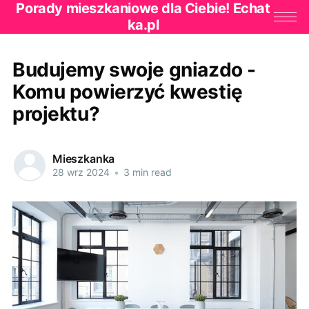
Porady mieszkaniowe dla Ciebie! Echat
ka.pl
Budujemy swoje gniazdo -
Komu powierzyć kwestię
projektu?
Mieszkanka
28 wrz 2024
•
3 min read